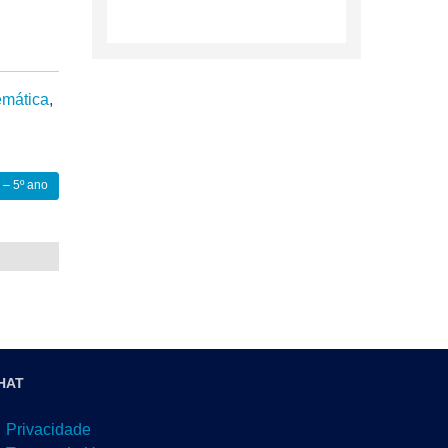
mática
,
 – 5º ano
HAT
Privacidade