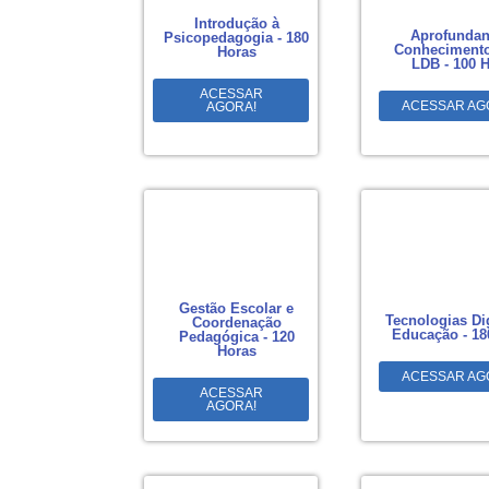
Introdução à
Aprofundan
Psicopedagogia - 180
Conhecimento
Horas
LDB - 100 
ACESSAR
ACESSAR AG
AGORA!
Gestão Escolar e
Tecnologias Di
Coordenação
Educação - 18
Pedagógica - 120
Horas
ACESSAR AG
ACESSAR
AGORA!