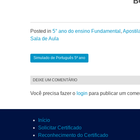
B
Posted in
5° ano do ensino Fundamental
,
Apostil
Sala de Aula
Simulado de Português 5º ano
DEIXE UM COMENTÁRIO
Você precisa fazer o
login
para publicar um comen
Início
Solicitar Certificado
Reconhecimento do Certificado