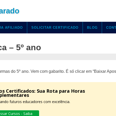
arado
JA AFILIADO
SOLICITAR CERTIFICADO
BLOG
CON
a – 5º ano
mas do 5º ano. Vem com gabarito. É só clicar em “Baixar Apost
os Certificados: Sua Rota para Horas
plementares
ando futuros educadores com excelência.
ssar Cursos - Saiba