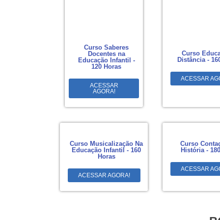
Curso Saberes
Curso Educa
Docentes na
Distância - 16
Educação Infantil -
120 Horas
ACESSAR AG
ACESSAR
AGORA!
Curso Musicalização Na
Curso Conta
Educação Infantil - 160
História - 18
Horas
ACESSAR AG
ACESSAR AGORA!