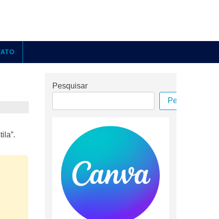
TATO
Pesquisar
Pesquisar
ila”.