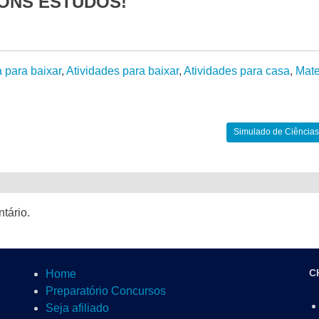
ONS ESTUDOS!
a para baixar
,
Atividades para baixar
,
Atividades para casa
,
Mate
Simulado de Ciências
tário.
C
Home
Preparatório Concursos
Seja afiliado