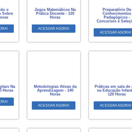
do o
Jogos Matemáticos Na
Preparatório De
 Sobre
Prática Docente - 120
Conhecimentos
Horas
Horas
Pedagógicos -
Concursos e Seleç
ORA!
ACESSAR AGORA!
ACESSAR AGORA!
gitais Na
Metodologias Ativas da
Práticas em sala de 
0 Horas
Aprendizagem - 140
na Educação Infanti
Horas
120 Horas
ORA!
ACESSAR AGORA!
ACESSAR AGORA!