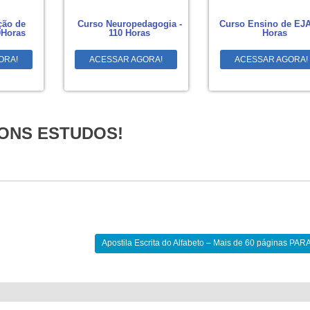
ção de
Curso Neuropedagogia -
Curso Ensino de EJA
0Horas
110 Horas
Horas
ORA!
ACESSAR AGORA!
ACESSAR AGORA!
ONS ESTUDOS!
Apostila Escrita do Alfabeto – Mais de 60 páginas PA