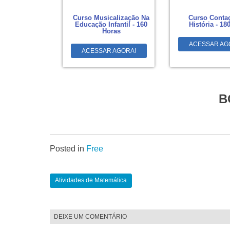
Curso Musicalização Na
Curso Conta
Educação Infantil - 160
História - 18
Horas
ACESSAR AG
ACESSAR AGORA!
B
Posted in
Free
Atividades de Matemática
DEIXE UM COMENTÁRIO