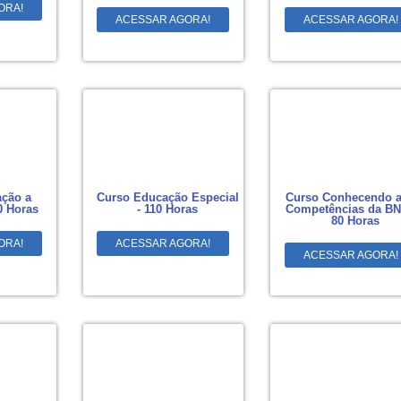
ORA!
ACESSAR AGORA!
ACESSAR AGORA!
ção a
Curso Educação Especial
Curso Conhecendo a
0 Horas
- 110 Horas
Competências da BN
80 Horas
ORA!
ACESSAR AGORA!
ACESSAR AGORA!