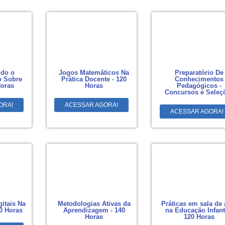
do o
Jogos Matemáticos Na
Preparatório De
 Sobre
Prática Docente - 120
Conhecimentos
Horas
Horas
Pedagógicos -
Concursos e Seleç
ORA!
ACESSAR AGORA!
ACESSAR AGORA!
gitais Na
Metodologias Ativas da
Práticas em sala de 
0 Horas
Aprendizagem - 140
na Educação Infanti
Horas
120 Horas