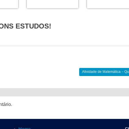
ONS ESTUDOS!
Atividade de Matemática – Q
tário.
C