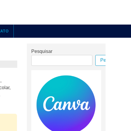
TATO
Pesquisar
Pesquisar
,
olar,