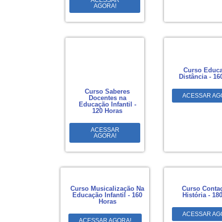
ACESSAR
AGORA!
Curso Educa
Distância - 16
Curso Saberes
ACESSAR AG
Docentes na
Educação Infantil -
120 Horas
ACESSAR
AGORA!
Curso Musicalização Na
Curso Conta
Educação Infantil - 160
História - 18
Horas
ACESSAR AG
ACESSAR AGORA!