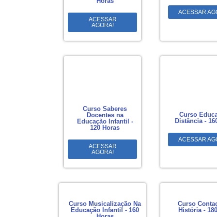
Horas
ACESSAR AG
ACESSAR
AGORA!
Curso Saberes
Curso Educa
Docentes na
Distância - 16
Educação Infantil -
120 Horas
ACESSAR AG
ACESSAR
AGORA!
Curso Musicalização Na
Curso Conta
Educação Infantil - 160
História - 18
Horas