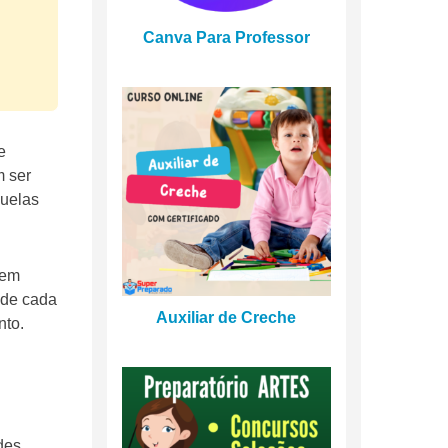
Canva Para Professor
e
m ser
quelas
rem
 de cada
Auxiliar de Creche
nto.
des