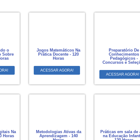
do o
Jogos Matemáticos Na
Preparatório De
 Sobre
Prática Docente - 120
Conhecimentos
Horas
Horas
Pedagógicos -
Concursos e Seleç
ORA!
ACESSAR AGORA!
ACESSAR AGORA!
gitais Na
Metodologias Ativas da
Práticas em sala de 
0 Horas
Aprendizagem - 140
na Educação Infanti
Horas
120 Horas