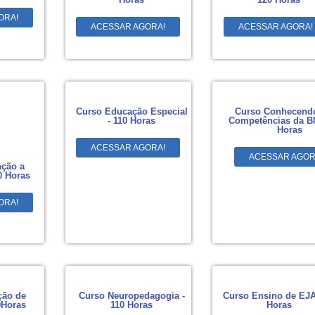
ORA!
ACESSAR AGORA!
ACESSAR AGORA!
Curso Educação Especial
Curso Conhecendo
- 110 Horas
Competências da B
Horas
ACESSAR AGORA!
ACESSAR AGOR
ção a
0 Horas
ORA!
ção de
Curso Neuropedagogia -
Curso Ensino de EJA
0Horas
110 Horas
Horas