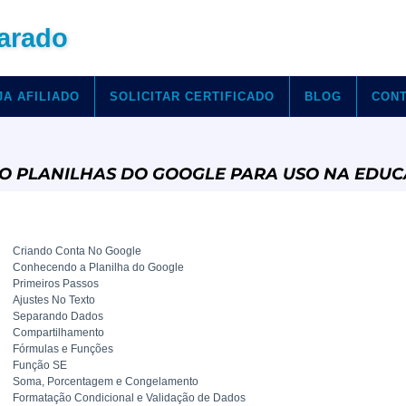
arado
JA AFILIADO
SOLICITAR CERTIFICADO
BLOG
CON
O PLANILHAS DO GOOGLE PARA USO NA EDU
Criando Conta No Google
Conhecendo a Planilha do Google
Primeiros Passos
Ajustes No Texto
Separando Dados
Compartilhamento
Fórmulas e Funções
Função SE
Soma, Porcentagem e Congelamento
Formatação Condicional e Validação de Dados