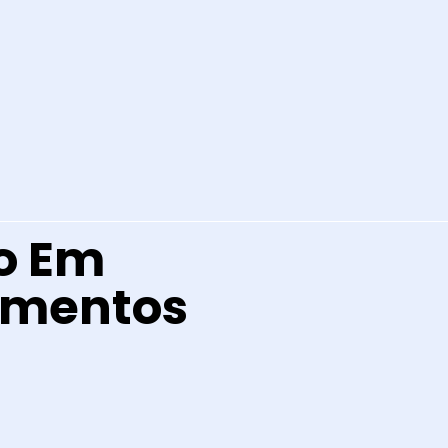
so Em
imentos