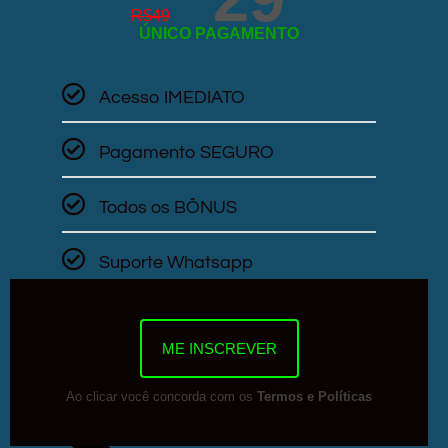
R$
49
ÚNICO PAGAMENTO
Acesso IMEDIATO
Pagamento SEGURO
Todos os BÔNUS
Suporte Whatsapp
ME INSCREVER
Ao clicar você concorda com os
Termos e Políticas