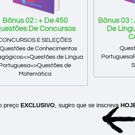
Bônus 02 : + De 450
Bônus 03 :
uestões De Concursos
De Líng
C
CONCURSOS E SELEÇÕES
Quest
Questões de Conhecimentos
Portugues
gógicos=>Questões de Língua
Portuguesa=>Questões de
Matemática
o preço
EXCLUSIVO
, sugiro que se inscreva
HOJ