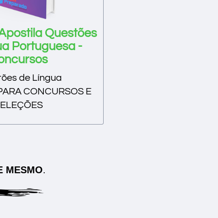
 Apostila Questões
ua Portuguesa -
oncursos
ões de Língua
aPARA CONCURSOS E
SELEÇÕES
E MESMO
.