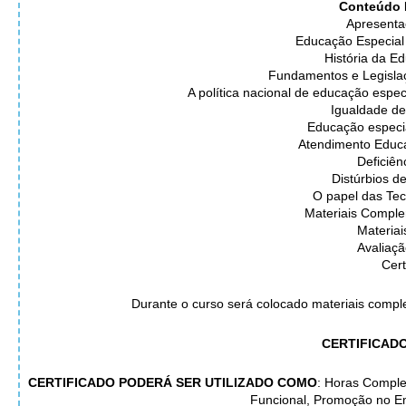
Conteúdo 
Apresenta
Educação Especial
História da E
Fundamentos e Legisla
A política nacional de educação espec
Igualdade d
Educação especia
Atendimento Educa
Deficiên
Distúrbios 
O papel das Tec
Materiais Comple
Materia
Avaliaç
Cert
Durante o curso será colocado materiais compl
CERTIFICADO
CERTIFICADO PODERÁ SER UTILIZADO COMO
: Horas Comple
Funcional, Promoção no E