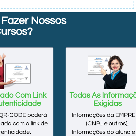
 Fazer Nossos
ursos?
icado Com Link
Todas As Informaç
utenticidade
Exigidas
 QR-CODE poderá
Informações da EMPR
icado com o link de
(CNPJ e outros),
tenticidade.
Informações do aluno e