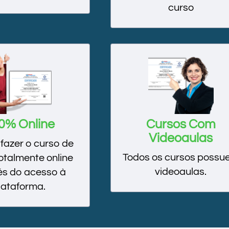
curso
0% Online
Cursos Com
Videoaulas
fazer o curso de
Todos os cursos poss
otalmente online
videoaulas.
és do acesso à
lataforma.