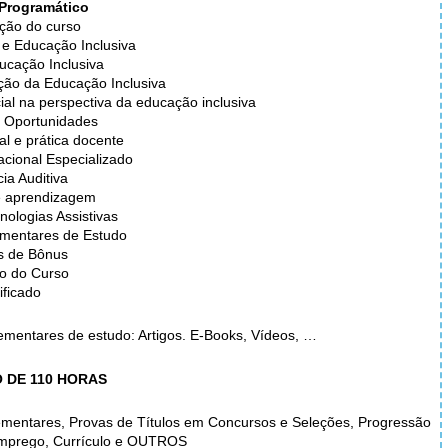
Programático
ção do curso
 e Educação Inclusiva
ducação Inclusiva
ção da Educação Inclusiva
ial na perspectiva da educação inclusiva
e Oportunidades
l e prática docente
cional Especializado
cia Auditiva
de aprendizagem
nologias Assistivas
mentares de Estudo
is de Bônus
ão do Curso
ificado
ementares de estudo: Artigos. E-Books, Vídeos, …
 DE 110 HORAS
mentares, Provas de Títulos em Concursos e Seleções, Progressão
mprego, Currículo e OUTROS