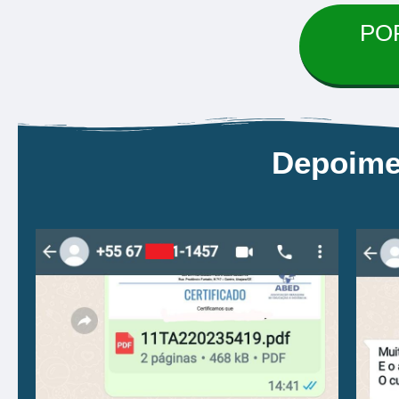
POR
Depoime