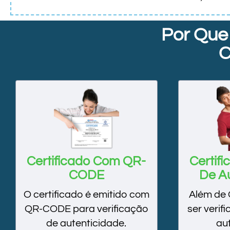
Por Que
C
Certificado Com QR-
Certif
CODE
De A
O certificado é emitido com
Além de
QR-CODE para verificação
ser verif
de autenticidade.
au