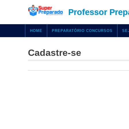
Skip
Professor Prep
to
content
HOME
PREPARATÓRIO CONCURSOS
SE
Cadastre-se