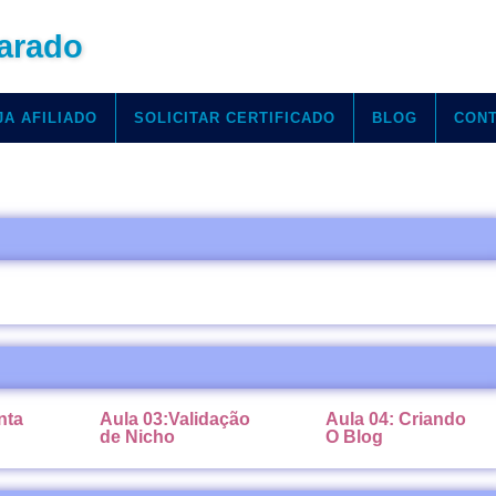
arado
JA AFILIADO
SOLICITAR CERTIFICADO
BLOG
CON
nta
Aula 03:Validação
Aula 04: Criando
de Nicho
O Blog