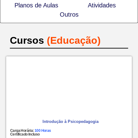
COM CERTIFICADOS!
Planos de Aulas
Atividades
Outros
Certificado Válido em todo o Brasil - Recebimento de
certificado por email e/ou whatsapp - Valor ÚNICO e FIXO -
Escolha quantos e quais cursos deseja estudar - Escolha
quantos e quais cursos deseja estudar.
Cursos
(Educação)
Introdução à Psicopedagogia
Carga Horária:
100 Horas
Certificado Incluso